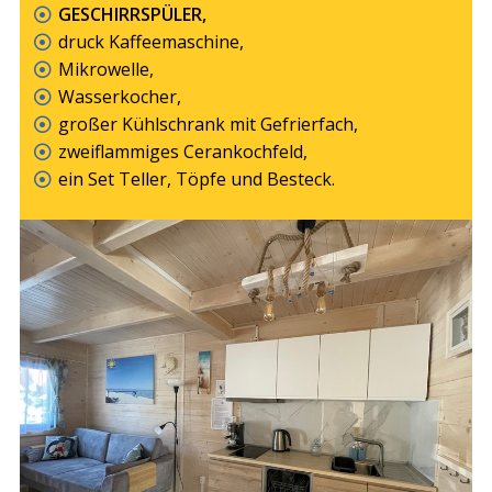
GESCHIRRSPÜLER,
druck Kaffeemaschine,
Mikrowelle,
Wasserkocher,
großer Kühlschrank mit Gefrierfach,
zweiflammiges Cerankochfeld,
ein Set Teller, Töpfe und Besteck.