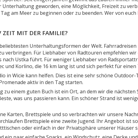
 Unterhaltung geworden, eine Möglichkeit, Freizeit zu ver
n Tag am Meer zu beginnen oder zu beenden. Wer von euch 
 ZEIT MIT DER FAMILIE?
nd beliebtesten Unterhaltungsformen der Welt. Fahrradreisen
 zu verbringen. Für Liebhaber von Radtouren empfehlen wir 
s nach Ustka führt. Für weniger Liebhaber von Radsportatt
 und Korlino, die 16 km lang ist und sich perfekt für einen 
io in Wicie kann helfen. Dies ist eine sehr schöne Outdoor-
Promenade aktiv in den Tag starten.
g zu einem guten Buch ist ein Ort, an dem wir die nächsten
 Beste, was uns passieren kann. Ein schöner Strand ist weni
ne Karten, Brettspiele und so verbrachten wir unsere Nach
rchlaufen Brettspiele eine zweite Jugend. Ihr Angebot ist so 
tischen oder einfach in der Privatsphäre unserer Häuser s
ind ein paar einfache Snacks, ein Windschutz, eine Decke u