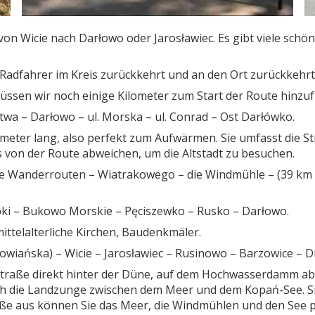
 von Wicie nach Darłowo oder Jarosławiec. Es gibt viele sch
 Radfahrer im Kreis zurückkehrt und an den Ort zurückkehrt
üssen wir noch einige Kilometer zum Start der Route hinzu
twa – Darłowo – ul. Morska – ul. Conrad – Ost Darłówko.
ilometer lang, also perfekt zum Aufwärmen. Sie umfasst die
von der Route abweichen, um die Altstadt zu besuchen.
die Wanderrouten – Wiatrakowego – die Windmühle – (39 km 
ki – Bukowo Morskie – Pęciszewko – Rusko – Darłowo.
ttelalterliche Kirchen, Baudenkmäler.
łowiańska) – Wicie – Jarosławiec – Rusinowo – Barzowice –
 Straße direkt hinter der Düne, auf dem Hochwasserdamm a
ch die Landzunge zwischen dem Meer und dem Kopań-See. Si
ße aus können Sie das Meer, die Windmühlen und den See p