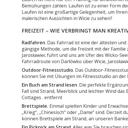
Bemühungen zählen. Laufen ist zu einer Form der
Laufen ist eine großartige Gelegenheit, um Ihre
malerischen Aussichten in Wicie zu sehen?
FREIZEIT – WIE VERBRINGT MAN KREATIV
Radfahren
. Das Fahrrad ist eine der ältesten u
gängige Methode, um die Freizeit mit der Familie
Jarosławiec führt und uns am Ufer des Wicko-See
Fahrradroute von Darłówko über Wicie, Jarosławiec
Outdoor-Fitnessstudio
. Das Outdoor-Fitnessstud
können Sie mit Übungen im Fitnessstudio an der 
Ein Buch am Strand lesen
. Die perfekte Ergänzun
Fall sind Strand, Meerblick und leichter Wind das
Cottages . entfernt
Brettspiele.
Einmal spielten Kinder und Erwachse
„Krieg“, „Chinesisch“ oder „Dame“ sind. Derzeit du
können Brettspiele am Strand, an unseren Bankett
Ein Picknick am Strand
. Alles was Sie brauchen s