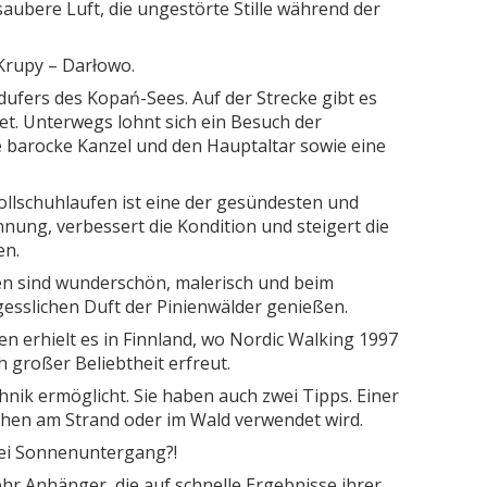
saubere Luft, die ungestörte Stille während der
Krupy – Darłowo.
fers des Kopań-Sees. Auf der Strecke gibt es
t. Unterwegs lohnt sich ein Besuch der
e barocke Kanzel und den Hauptaltar sowie eine
 Rollschuhlaufen ist eine der gesündesten und
nung, verbessert die Kondition und steigert die
en.
uten sind wunderschön, malerisch und beim
sslichen Duft der Pinienwälder genießen.
en erhielt es in Finnland, wo Nordic Walking 1997
h großer Beliebtheit erfreut.
hnik ermöglicht. Sie haben auch zwei Tipps. Einer
Gehen am Strand oder im Wald verwendet wird.
ei Sonnenuntergang?!
ehr Anhänger, die auf schnelle Ergebnisse ihrer