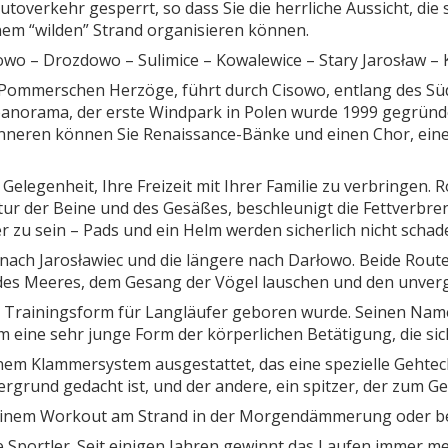
toverkehr gesperrt, so dass Sie die herrliche Aussicht, die 
em “wilden” Strand organisieren können.
wo – Drozdowo – Sulimice – Kowalewice – Stary Jarosław – 
Pommerschen Herzöge, führt durch Cisowo, entlang des Südu
anorama, der erste Windpark in Polen wurde 1999 gegründe
 Inneren können Sie Renaissance-Bänke und einen Chor, ein
 Gelegenheit, Ihre Freizeit mit Ihrer Familie zu verbringen.
r der Beine und des Gesäßes, beschleunigt die Fettverbren
r zu sein – Pads und ein Helm werden sicherlich nicht schad
km nach Jarosławiec und die längere nach Darłowo. Beide Ro
s Meeres, dem Gesang der Vögel lauschen und den unverge
 als Trainingsform für Langläufer geboren wurde. Seinen Nam
um eine sehr junge Form der körperlichen Betätigung, die sic
einem Klammersystem ausgestattet, das eine spezielle Gehtec
rgrund gedacht ist, und der andere, ein spitzer, der zum 
t einem Workout am Strand in der Morgendämmerung oder b
te Sportler. Seit einigen Jahren gewinnt das Laufen immer m