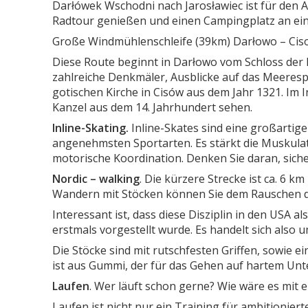
Darłówek Wschodni nach Jarosławiec ist für den Au
Radtour genießen und einen Campingplatz an ein
Große Windmühlenschleife (39km) Darłowo – Ciso
Diese Route beginnt in Darłowo vom Schloss der 
zahlreiche Denkmäler, Ausblicke auf das Meeresp
gotischen Kirche in Cisów aus dem Jahr 1321. Im
Kanzel aus dem 14. Jahrhundert sehen.
Inline-Skating.
Inline-Skates sind eine großartige
angenehmsten Sportarten. Es stärkt die Muskulatu
motorische Koordination. Denken Sie daran, siche
Nordic – walking
. Die kürzere Strecke ist ca. 6 
Wandern mit Stöcken können Sie dem Rauschen de
Interessant ist, dass diese Disziplin in den USA
erstmals vorgestellt wurde. Es handelt sich also 
Die Stöcke sind mit rutschfesten Griffen, sowie 
ist aus Gummi, der für das Gehen auf hartem Unte
Laufen
. Wer läuft schon gerne? Wie wäre es mi
Laufen ist nicht nur ein Training für ambitionier