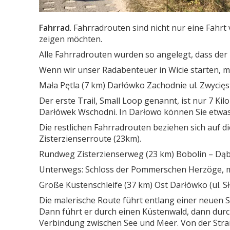
Fahrrad
. Fahrradrouten sind nicht nur eine Fahrt
zeigen möchten.
Alle Fahrradrouten wurden so angelegt, dass der
Wenn wir unser Radabenteuer in Wicie starten, m
Mała Pętla (7 km) Darłówko Zachodnie ul. Zwycięs
Der erste Trail, Small Loop genannt, ist nur 7 K
Darłówek Wschodni. In Darłowo können Sie etwas 
Die restlichen Fahrradrouten beziehen sich auf 
Zisterzienserroute (23km).
Rundweg Zisterzienserweg (23 km) Bobolin – Dąb
Unterwegs: Schloss der Pommerschen Herzöge, mi
Große Küstenschleife (37 km) Ost Darłówko (ul. S
Die malerische Route führt entlang einer neuen
Dann führt er durch einen Küstenwald, dann dur
Verbindung zwischen See und Meer. Von der Stra