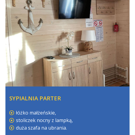
SYPIALNIA PARTER
łóżko małżeńskie,
stoliczek nocny z lampką,
duża szafa na ubrania.