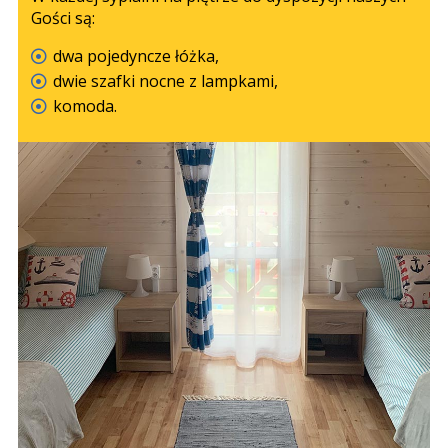
Gości są:
dwa pojedyncze łóżka,
dwie szafki nocne z lampkami,
komoda.